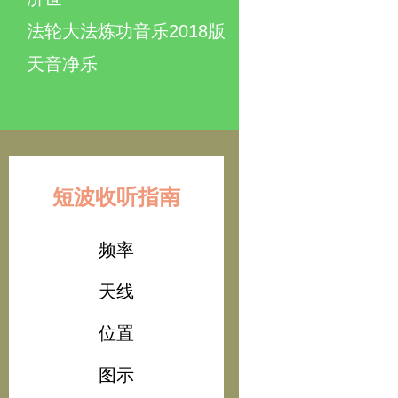
法轮大法炼功音乐2018版
天音净乐
短波收听指南
频率
天线
位置
图示