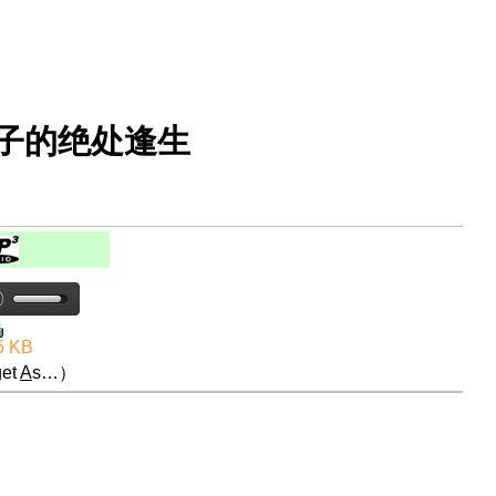
儿子的绝处逢生
5 KB
et
A
s…）