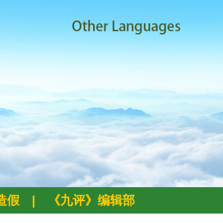
例造假
|
《九评》编辑部