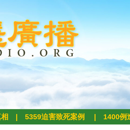
真相
|
5359迫害致死案例
|
1400