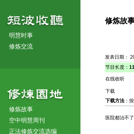
修炼故
明慧时事
修炼交流
发表日期： 2
节目长度：
1
在线收听
下载
下载方法
：按
修炼故事
医院都治不了
空中明慧周刊
正法修炼交流选编