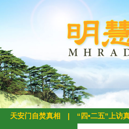
天安门自焚真相
|
“四•二五”上访