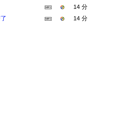
14 分
变了
14 分