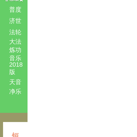
普度
济世
法轮
大法
炼功
音乐
2018
版
天音
净乐
短