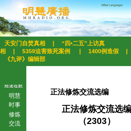
天安门自焚真相
|
“四•二五”上访真
相
|
5359迫害致死案例
|
1400例造假
|
《九评》编辑部
正法修炼交流选编
明慧
时事
正法修炼交流选
修炼
（2303）
交流