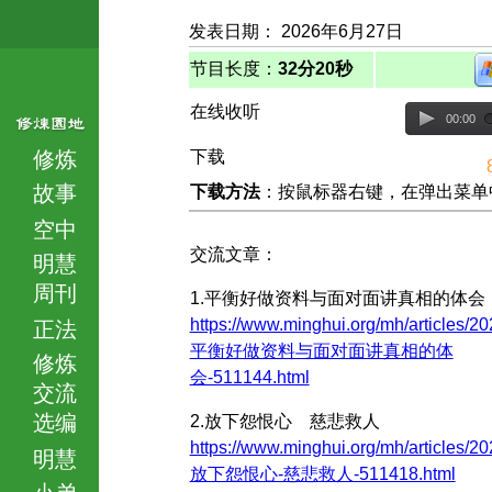
发表日期： 2026年6月27日
节目长度：
32分20秒
在线收听
00:00
修炼
下载
故事
下载方法
：按鼠标器右键，在弹出菜单中选择
空中
交流文章：
明慧
周刊
1.平衡好做资料与面对面讲真相的体会
https://www.minghui.org/mh/articles/20
正法
平衡好做资料与面对面讲真相的体
修炼
会-511144.html
交流
选编
2.放下怨恨心 慈悲救人
https://www.minghui.org/mh/articles/20
明慧
放下怨恨心-慈悲救人-511418.html
小弟