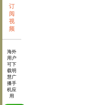
订
阅
视
频
海外
用户
可下
载明
慧广
播手
机应
用