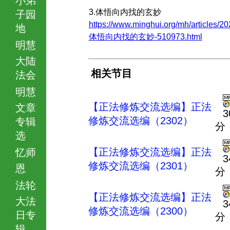
3.体悟向内找的玄妙
子园
https://www.minghui.org/mh/articles/20
地
体悟向内找的玄妙-510973.html
明慧
大陆
相关节目
法会
明慧
【正法修炼交流选编】正法
文章
3
修炼交流选编（2302）
专辑
分
选
【正法修炼交流选编】正法
忆师
3
修炼交流选编（2301）
恩
分
法轮
【正法修炼交流选编】正法
大法
3
修炼交流选编（2300）
日专
分
辑