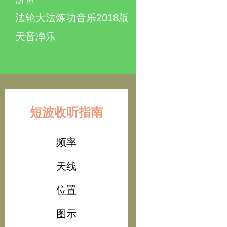
法轮大法炼功音乐2018版
天音净乐
短波收听指南
频率
天线
位置
图示