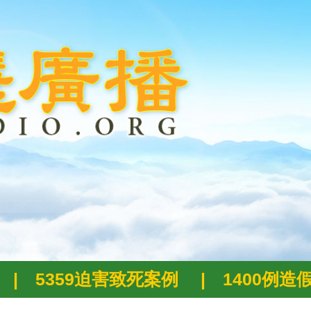
|
5359迫害致死案例
|
1400例造