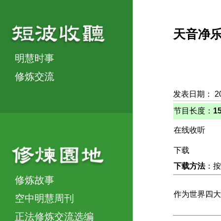
天音净
明慧时事
修炼交流
发表日期： 20
节目长度：
1
在线收听
下载
下载方法
：按
修炼故事
作为世界四大
空中明慧周刊
正法修炼交流选编