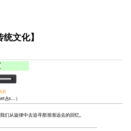
传统文化】
 KB
et
A
s…）
我们从旋律中去追寻那渐渐远去的回忆。