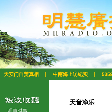
天安门自焚真相
|
中南海上访纪实
|
53
天音净乐
明慧时事