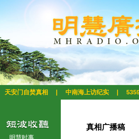
天安门自焚真相
|
中南海上访纪实
|
53
真相广播稿
明慧时事