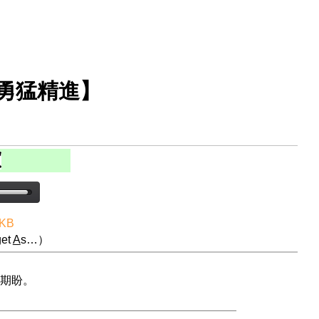
【勇猛精進】
 KB
et
A
s…）
期盼。