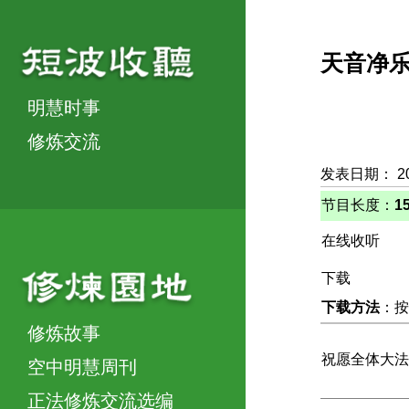
天音净
明慧时事
修炼交流
发表日期： 2
节目长度：
1
在线收听
下载
下载方法
：按
修炼故事
祝愿全体大法
空中明慧周刊
正法修炼交流选编