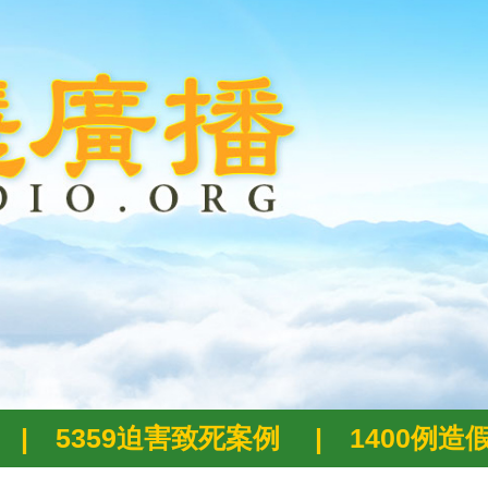
|
5359迫害致死案例
|
1400例造