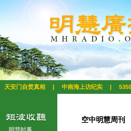
天安门自焚真相
|
中南海上访纪实
|
53
空中明慧周刊
明慧时事