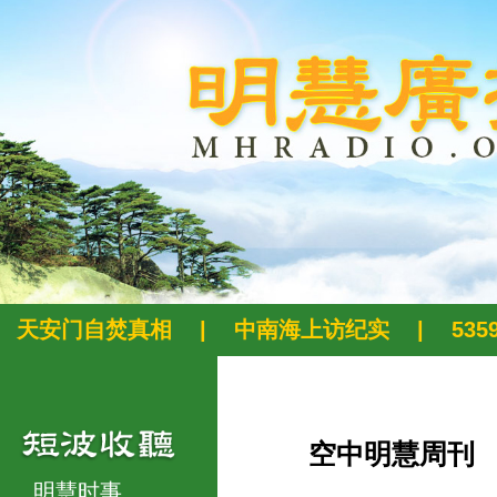
天安门自焚真相
|
中南海上访纪实
|
53
空中明慧周刊
明慧时事