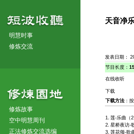
天音净
明慧时事
修炼交流
发表日期： 2
节目长度：
1
在线收听
下载
下载方法
：按
修炼故事
1. 莲-乐曲（
空中明慧周刊
2. 星桥夜访-
正法修炼交流选编
3. 莲花颂-歌