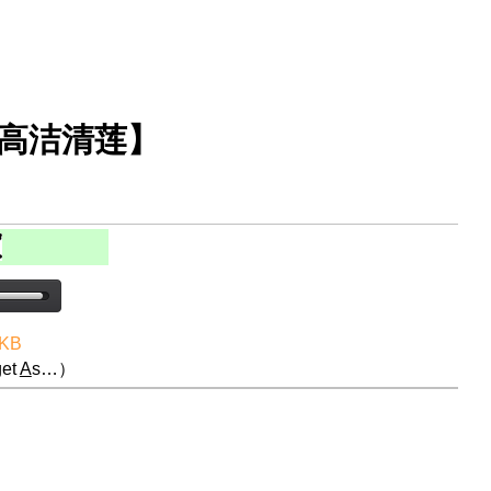
【高洁清莲】
 KB
et
A
s…）