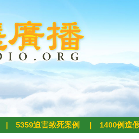
|
5359迫害致死案例
|
1400例造