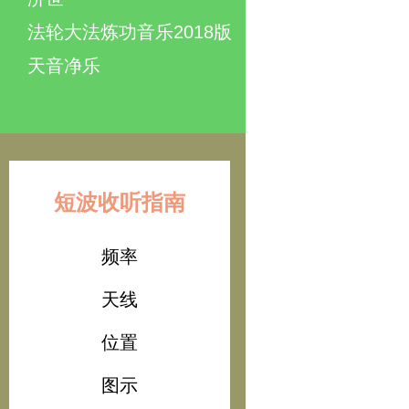
法轮大法炼功音乐2018版
天音净乐
短波收听指南
频率
天线
位置
图示