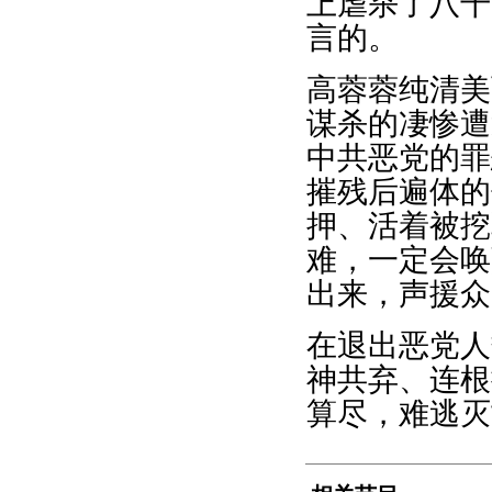
上虐杀了八千
言的。
高蓉蓉纯清美
谋杀的凄惨遭
中共恶党的罪
摧残后遍体的
押、活着被挖
难，一定会唤
出来，声援众
在退出恶党人
神共弃、连根
算尽，难逃灭