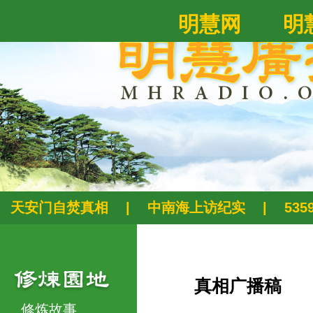
明慧网
明
天安门自焚真相
|
中南海上访纪实
|
53
真相广播稿
修炼故事