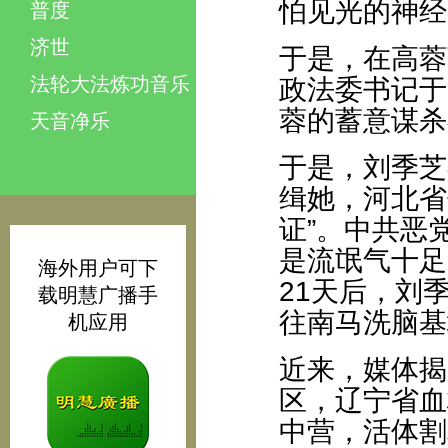
怕见光的神经
普度
济世
于是，在高蓉
法轮大法炼功音乐
政法委书记于
蓉的蓄意谋杀
天音净乐
于是，刘季芝
缉她，河北省
证”。中共恶
是流氓气十足
海外用户可下
21天后，刘
载明慧广播手
往南马洗脑基
机应用
近来，媒体揭
区，辽宁省血
中营，活体割