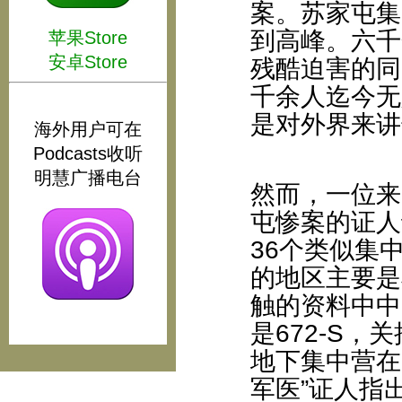
案。苏家屯集
到高峰。六千
苹果Store
安卓Store
残酷迫害的同
千余人迄今无
是对外界来讲
海外用户可在
Podcasts收听
明慧广播电台
然而，一位来
屯惨案的证人
36个类似集
的地区主要是
触的资料中中
是672-S
地下集中营在
军医”证人指