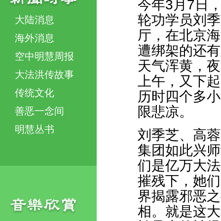
今年3月7日
轮功学员刘季
大陆消息
厅，在北京海
海外消息
遭绑架的还有
空中明慧周报
天气浑黄，夜
大法洪传故事
上午，又下起
传统文化
历时四个多小
限悲凉。
善恶一念间
明慧丛书
刘季芝、高蓉
集团如此兴师
们是亿万大法
摧残下，她们
界揭露邪恶之
相。就是这大