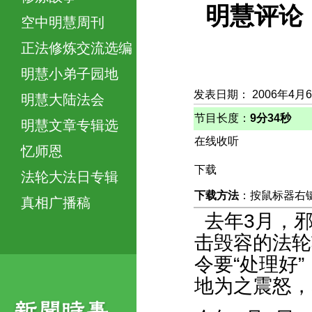
明慧评论
空中明慧周刊
正法修炼交流选编
明慧小弟子园地
发表日期： 2006年4月
明慧大陆法会
节目长度：
9分34秒
明慧文章专辑选
在线收听
忆师恩
下载
法轮大法日专辑
下载方法
：按鼠标器右键，
真相广播稿
去年3月，
击毁容的法轮
令要“处理好
地为之震怒，