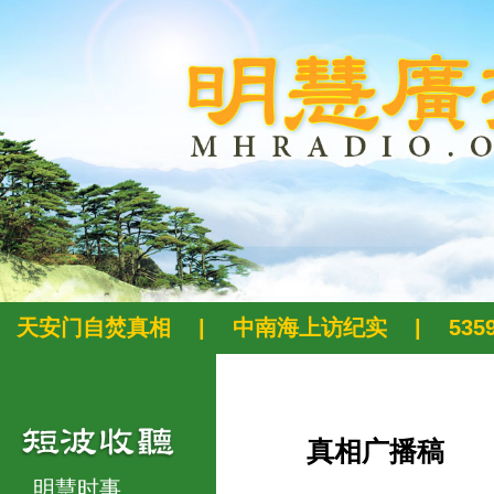
天安门自焚真相
|
中南海上访纪实
|
53
真相广播稿
明慧时事