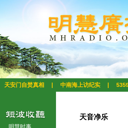
天安门自焚真相
|
中南海上访纪实
|
53
天音净乐
明慧时事