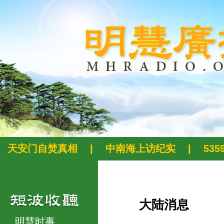
天安门自焚真相
|
中南海上访纪实
|
53
大陆消息
明慧时事