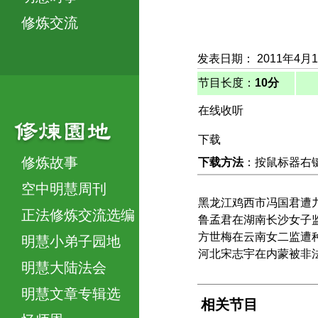
修炼交流
发表日期： 2011年4月
节目长度：
10分
在线收听
下载
修炼故事
下载方法
：按鼠标器右键，
空中明慧周刊
黑龙江鸡西市冯国君遭
正法修炼交流选编
鲁孟君在湖南长沙女子
方世梅在云南女二监遭
明慧小弟子园地
河北宋志宇在内蒙被非
明慧大陆法会
明慧文章专辑选
相关节目