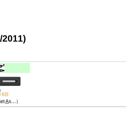
2011)
0 KB
et
A
s…）