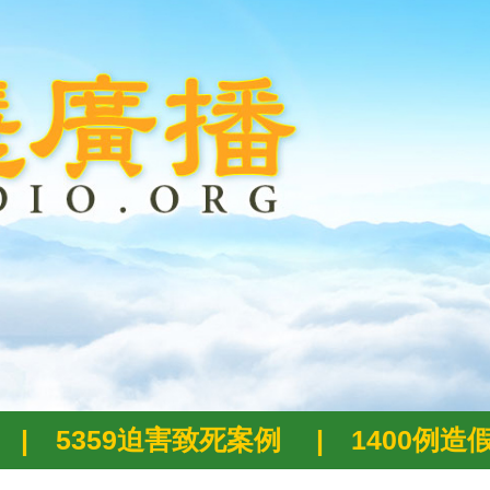
|
5359迫害致死案例
|
1400例造