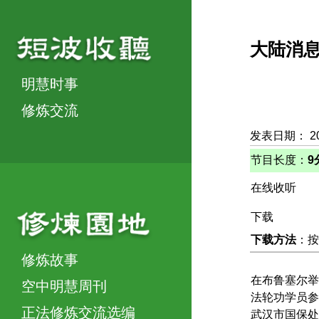
大陆消
明慧时事
修炼交流
发表日期： 2
节目长度：
9
在线收听
下载
下载方法
：按
修炼故事
在布鲁塞尔举
空中明慧周刊
法轮功学员参
正法修炼交流选编
武汉市国保处