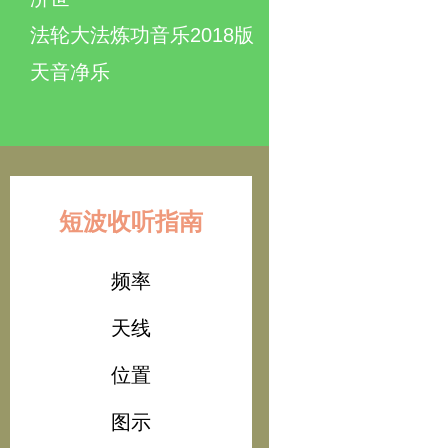
法轮大法炼功音乐2018版
天音净乐
短波收听指南
频率
天线
位置
图示