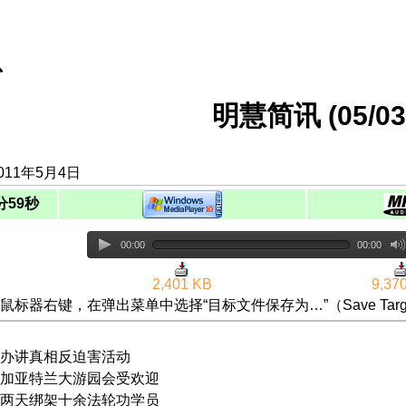
息
明慧简讯 (05/03/
011年5月4日
分59秒
00:00
00:00
2,401 KB
9,37
鼠标器右键，在弹出菜单中选择“目标文件保存为…”（Save Targ
办讲真相反迫害活动
加亚特兰大游园会受欢迎
两天绑架十余法轮功学员