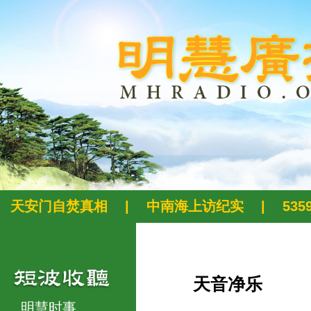
天安门自焚真相
|
中南海上访纪实
|
53
天音净乐
明慧时事