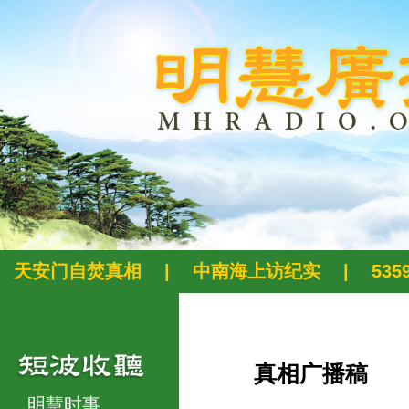
天安门自焚真相
|
中南海上访纪实
|
53
真相广播稿
明慧时事