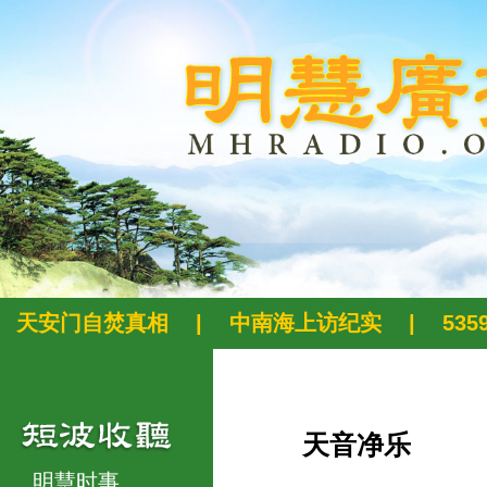
天安门自焚真相
|
中南海上访纪实
|
53
天音净乐
明慧时事