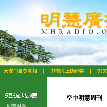
天安门自焚真相
|
中南海上访纪实
|
53
空中明慧周刊
明慧时事