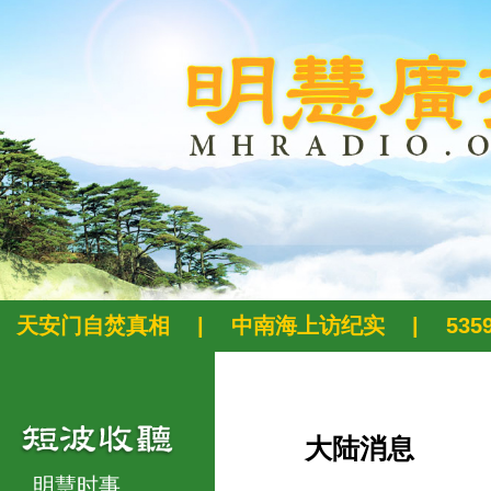
天安门自焚真相
|
中南海上访纪实
|
53
大陆消息
明慧时事