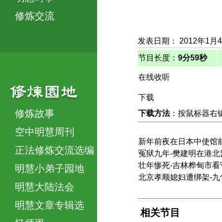
修炼交流
发表日期： 2012年1月
节目长度：
9分59秒
在线收听
下载
修炼故事
下载方法
：按鼠标器右键，
空中明慧周刊
新年前夜在日本中使馆
正法修炼交流选编
冤狱九年-樊建明在港
壮年惨死-吉林桦甸市看
明慧小弟子园地
北京孝顺媳妇遭绑架-
明慧大陆法会
明慧文章专辑选
相关节目