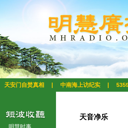
天安门自焚真相
|
中南海上访纪实
|
53
天音净乐
明慧时事