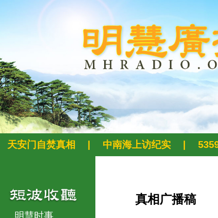
天安门自焚真相
|
中南海上访纪实
|
53
真相广播稿
明慧时事