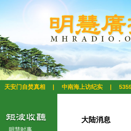
天安门自焚真相
|
中南海上访纪实
|
53
大陆消息
明慧时事