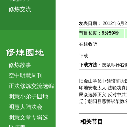
修炼交流
发表日期： 2012年6月
节目长度：
9分59秒
在线收听
下载
修炼故事
下载方法
：按鼠标器右键，
空中明慧周刊
旧金山学员中领馆前抗
正法修炼交流选编
印地安老太太-法轮功真
民众选择正义-反对中共
明慧小弟子园地
辽宁朝阳县恶警绑架数
明慧大陆法会
明慧文章专辑选
相关节目