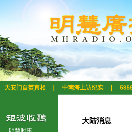
天安门自焚真相
|
中南海上访纪实
|
53
大陆消息
明慧时事