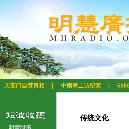
天安门自焚真相
|
中南海上访纪实
|
53
传统文化
明慧时事