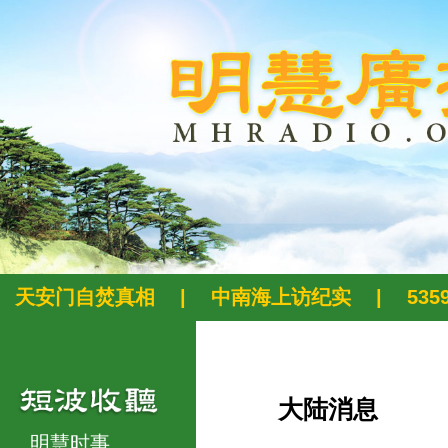
天安门自焚真相
|
中南海上访纪实
|
53
大陆消息
明慧时事