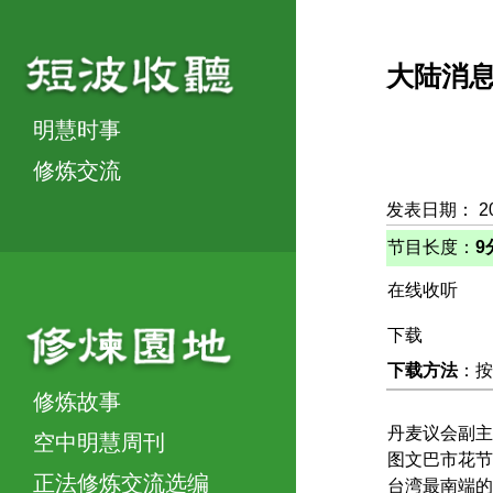
大陆消
明慧时事
修炼交流
发表日期： 2
节目长度：
9
在线收听
下载
下载方法
：按
修炼故事
丹麦议会副主
空中明慧周刊
图文巴市花节
正法修炼交流选编
台湾最南端的