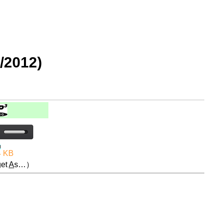
2012)
4 KB
et
A
s…）