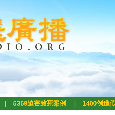
|
5359迫害致死案例
|
1400例造