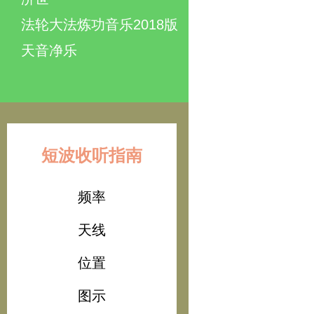
法轮大法炼功音乐2018版
天音净乐
短波收听指南
频率
天线
位置
图示