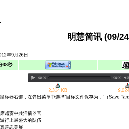
息
明慧简讯 (09/24/
012年9月26日
分38秒
00:00
00:00
2,314 KB
9,02
鼠标器右键，在弹出菜单中选择“目标文件保存为…”（Save Targ
席谴责中共活摘器官
游行上最盛大的队伍
真善忍美展