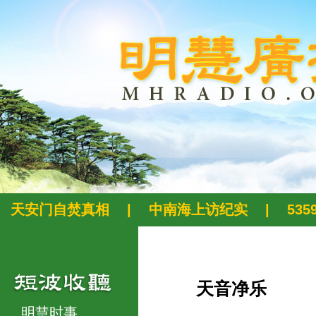
天安门自焚真相
|
中南海上访纪实
|
53
天音净乐
明慧时事