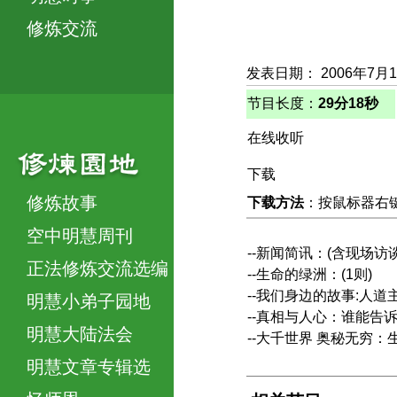
修炼交流
发表日期： 2006年7月
节目长度：
29分18秒
在线收听
下载
修炼故事
下载方法
：按鼠标器右键，
空中明慧周刊
--新闻简讯：(含现场访谈
正法修炼交流选编
--生命的绿洲：(1则)
--我们身边的故事:人道
明慧小弟子园地
--真相与人心：谁能告
明慧大陆法会
--大千世界 奥秘无穷
明慧文章专辑选