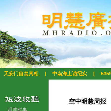
天安门自焚真相
|
中南海上访纪实
|
53
空中明慧周报
明慧时事