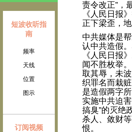
责令改正”，
《人民日报》
正下梁歪，地
短波收听指
南
中共媒体是帮
认中共造假。
频率
《人民日报》
闻不胜枚举。
天线
取其辱，未波
位置
织罪名而栽赃
是造假两字所
图示
实施中共迫害
搞臭”的灭绝
杀人、敛财等
订阅视频
恨。