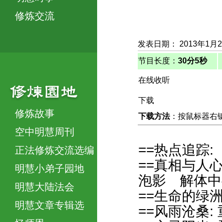
修炼交流
发表日期： 2013年1月
节目长度：
30分5秒
在线收听
下载
修炼故事
下载方法
：按鼠标器右键，
空中明慧周刊
==热点追踪:
正法修炼交流选编
==真相与人
明慧小弟子园地
泡影 解体中
明慧大陆法会
==生命的绿
明慧文章专辑选
==风雨沧桑