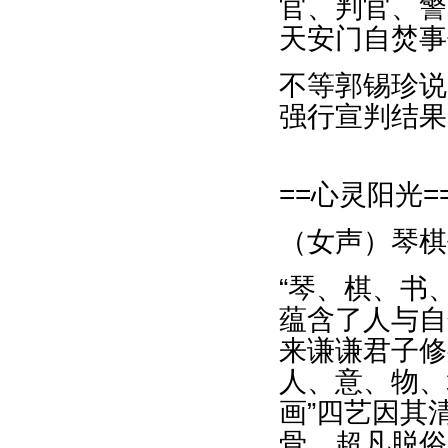
官、判官、警
天安门自焚事
不等郭锡珍说
强行宣判结果
==心灵阳光=
（女声）琴棋
“琴、棋、书
蕴含了人与自
来谦谦君子修
人、意、物、
画”四艺因其
骨、超凡脱俗