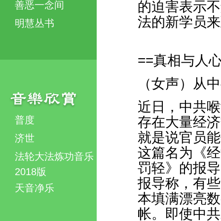
的迫害表示不
善恶一念间
法的新学员来
明慧丛书
==真相与人心
（女声）从中
近日，中共喉
普度
存在大量经济
就是说官员能
济世
这篇名为《经
法轮大法炼功音乐
罚轻》的报导
2018版
报导称，有些
天音净乐
本填满漂亮数
帐。即使中共