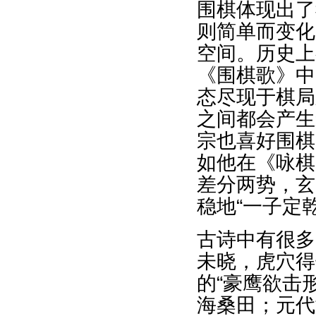
围棋体现出了
则简单而变化
空间。历史上
《围棋歌》中
态尽现于棋局
之间都会产生
宗也喜好围棋
如他在《咏棋
差分两势，玄
稳地“一子定
古诗中有很多
未晓，虎穴得
的“豪鹰欲击
海桑田；元代