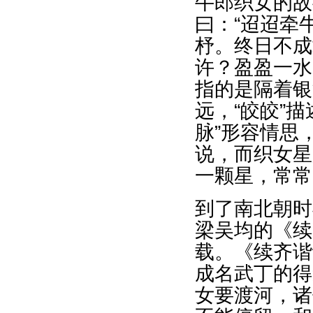
牛郎织女的故
曰：“迢迢牵
杼。终日不成
许？盈盈一水
指的是隔着银
远，“皎皎”
脉”形容情思
说，而织女星
一颗星，常常
到了南北朝时
梁吴均的《续
载。《续齐谐
成名武丁的得
女要渡河，诸