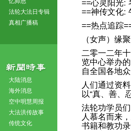
忆师恩
==心灵阳光
==神传文化
法轮大法日专辑
真相广播稿
==热点追踪=
（女声）缘聚
二零一二年十
览中心举办的
自全国各地众
大陆消息
人们通过资料
海外消息
以“真、善、
空中明慧周报
法轮功学员们
大法洪传故事
人慕名而来，
传统文化
书籍和教功录