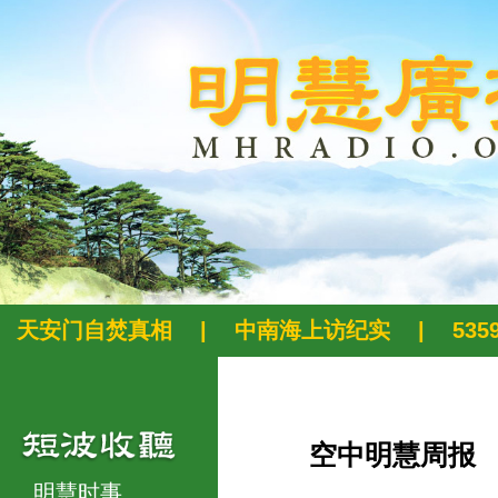
天安门自焚真相
|
中南海上访纪实
|
53
空中明慧周报
明慧时事