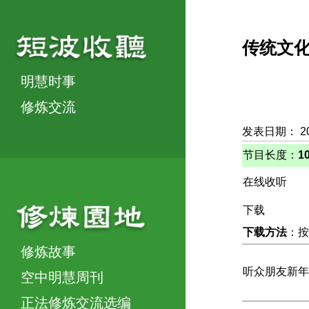
传统文
明慧时事
修炼交流
发表日期： 2
节目长度：
1
在线收听
下载
下载方法
：按
修炼故事
听众朋友新年
空中明慧周刊
正法修炼交流选编