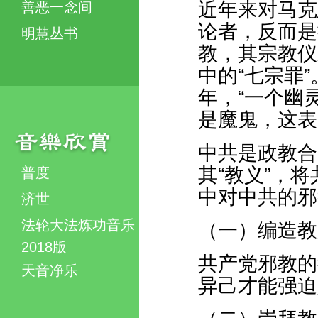
近年来对马克
善恶一念间
论者，反而是
明慧丛书
教，其宗教仪
中的“七宗罪
年，“一个幽
是魔鬼，这表
中共是政教合
其“教义”，
普度
中对中共的邪
济世
法轮大法炼功音乐
（一）编造教
2018版
共产党邪教的
天音净乐
异己才能强迫