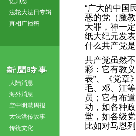
忆师恩
“广大的中国
法轮大法日专辑
恶的党（魔教
真相广播稿
大罪，神一定
纸大纪元发表
什么共产党是
共产党虽然不
彩：它有教义
表”、《党章
大陆消息
毛、邓、江等
海外消息
员；它有布道
空中明慧周报
动，如各种政
堂，如各级党
大法洪传故事
比如对马恩列
传统文化