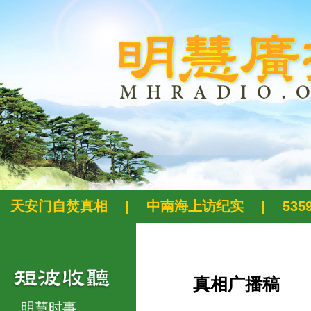
天安门自焚真相
|
中南海上访纪实
|
53
真相广播稿
明慧时事