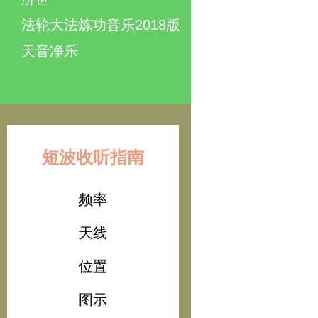
法轮大法炼功音乐2018版
天音净乐
短波收听指南
频率
天线
位置
图示