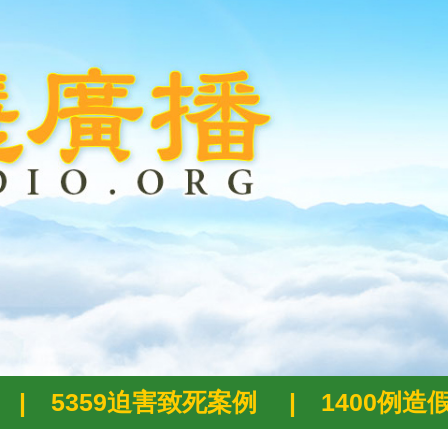
|
5359迫害致死案例
|
1400例造