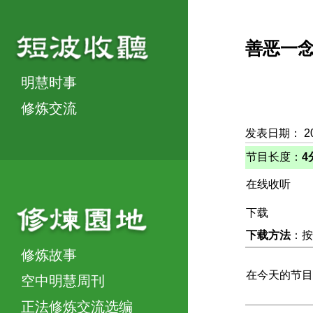
善恶一
明慧时事
修炼交流
发表日期： 2
节目长度：
4
在线收听
下载
下载方法
：按
修炼故事
在今天的节目
空中明慧周刊
正法修炼交流选编