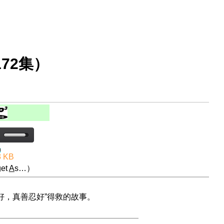
72集）
3 KB
et
A
s…）
好，真善忍好”得救的故事。