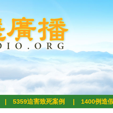
|
5359迫害致死案例
|
1400例造