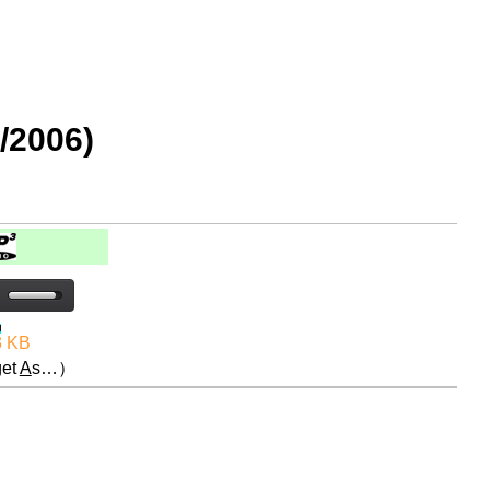
2006)
3 KB
et
A
s…）