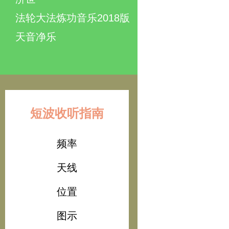
法轮大法炼功音乐2018版
天音净乐
短波收听指南
频率
天线
位置
图示