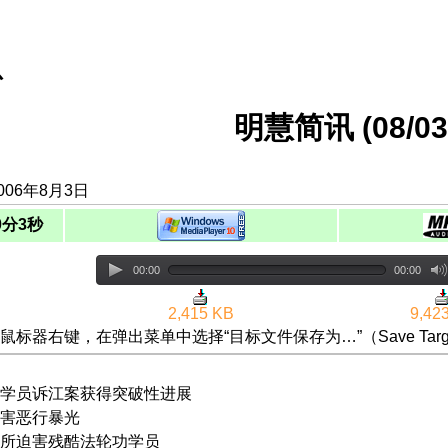
息
明慧简讯 (08/03/
006年8月3日
0分3秒
00:00
00:00
2,415 KB
9,42
鼠标器右键，在弹出菜单中选择“目标文件保存为…”（Save Targ
学员诉江案获得突破性进展
害恶行暴光
所迫害残酷法轮功学员