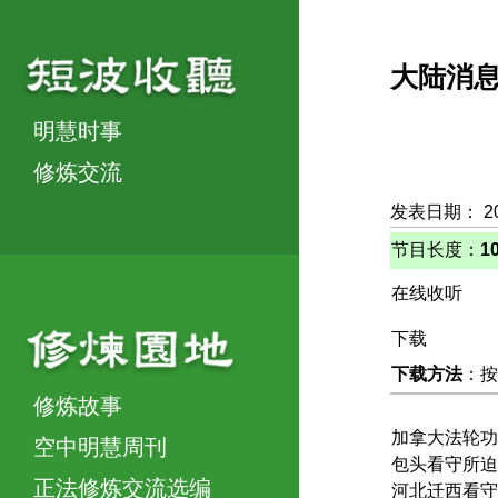
大陆消
明慧时事
修炼交流
发表日期： 2
节目长度：
1
在线收听
下载
下载方法
：按
修炼故事
加拿大法轮功
空中明慧周刊
包头看守所迫
正法修炼交流选编
河北迁西看守