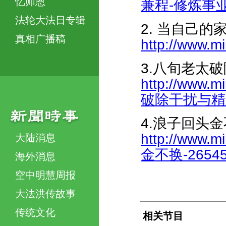
忆师恩
兼程-修炼事业都
法轮大法日专辑
2. 当自己的
真相广播稿
http://www.mi
3.八旬老太
http://www.m
破除干扰与精進修
4.浪子回头
http://www.m
大陆消息
金不换-265457
海外消息
空中明慧周报
大法洪传故事
传统文化
相关节目