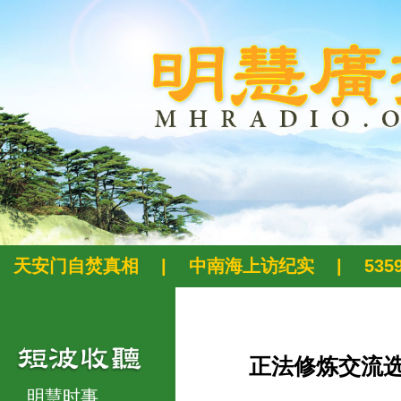
天安门自焚真相
|
中南海上访纪实
|
53
正法修炼交流
明慧时事