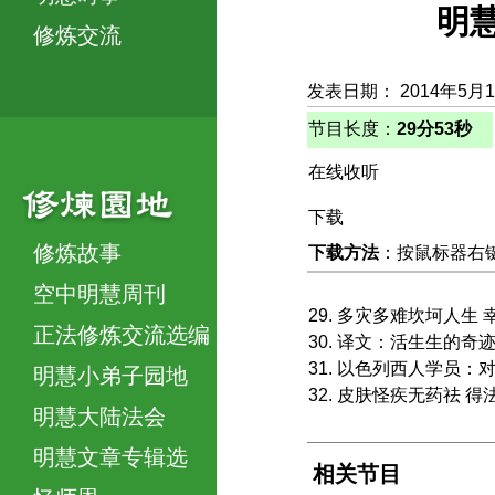
明
修炼交流
发表日期： 2014年5月
节目长度：
29分53秒
在线收听
下载
修炼故事
下载方法
：按鼠标器右键，
空中明慧周刊
29. 多灾多难坎坷人生
正法修炼交流选编
30. 译文：活生生的
31. 以色列西人学员
明慧小弟子园地
32. 皮肤怪疾无药祛 
明慧大陆法会
明慧文章专辑选
相关节目