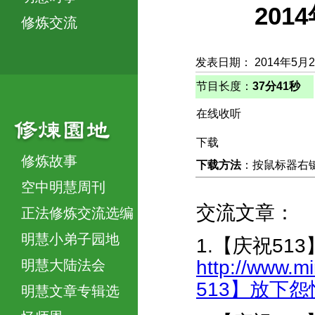
20
修炼交流
发表日期： 2014年5月
节目长度：
37分41秒
在线收听
下载
修炼故事
下载方法
：按鼠标器右键，
空中明慧周刊
交流文章：
正法修炼交流选编
明慧小弟子园地
1.【庆祝51
http://www.m
明慧大陆法会
513】放下怨恨
明慧文章专辑选