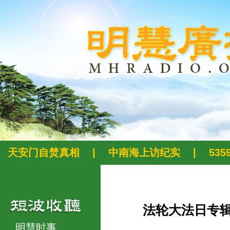
天安门自焚真相
|
中南海上访纪实
|
53
法轮大法日专
明慧时事