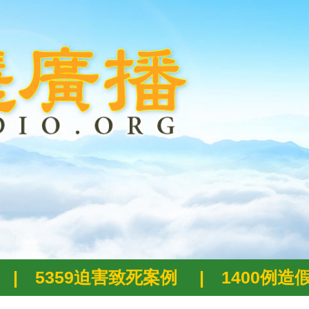
|
5359迫害致死案例
|
1400例造