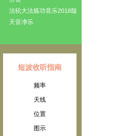
法轮大法炼功音乐2018版
天音净乐
短波收听指南
频率
天线
位置
图示