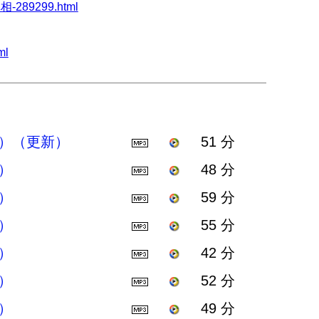
相-289299.html
ml
）（更新）
51 分
）
48 分
）
59 分
）
55 分
）
42 分
）
52 分
）
49 分