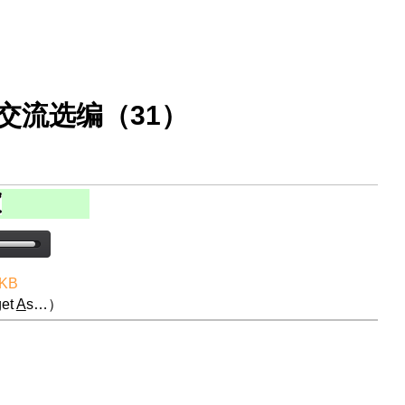
交流选编（31）
 KB
et
A
s…）