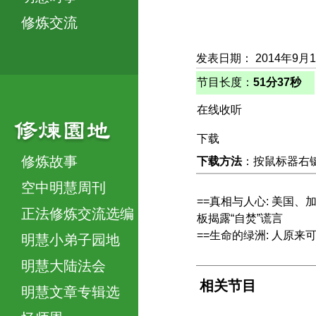
修炼交流
发表日期： 2014年9月
节目长度：
51分37秒
在线收听
下载
修炼故事
下载方法
：按鼠标器右键，
空中明慧周刊
==真相与人心: 美国、
正法修炼交流选编
板揭露“自焚”谎言
==生命的绿洲: 人原来
明慧小弟子园地
明慧大陆法会
相关节目
明慧文章专辑选