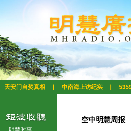
天安门自焚真相
|
中南海上访纪实
|
53
空中明慧周报
明慧时事