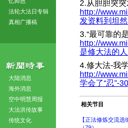
忆师恩
2.从胆胆突
http://www.
法轮大法日专辑
发资料到坦然面对
真相广播稿
3.“最可靠的
http://www.m
是修大法的人”-3
4.修大法-我
http://www.m
大陆消息
学会了“忍”-306
海外消息
空中明慧周报
相关节目
大法洪传故事
【正法修炼交流选
传统文化
（79）