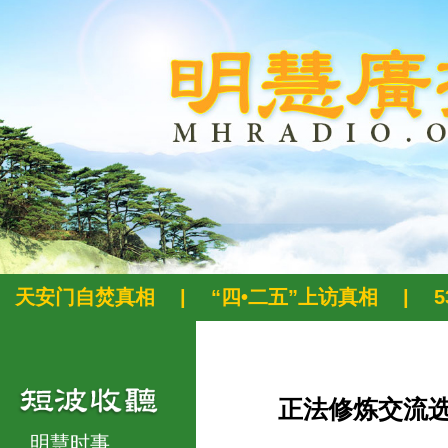
天安门自焚真相
|
“四•二五”上访真相
|
正法修炼交流
明慧时事