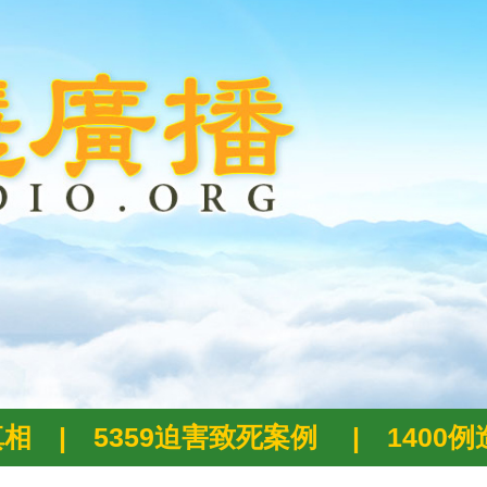
真相
|
5359迫害致死案例
|
1400