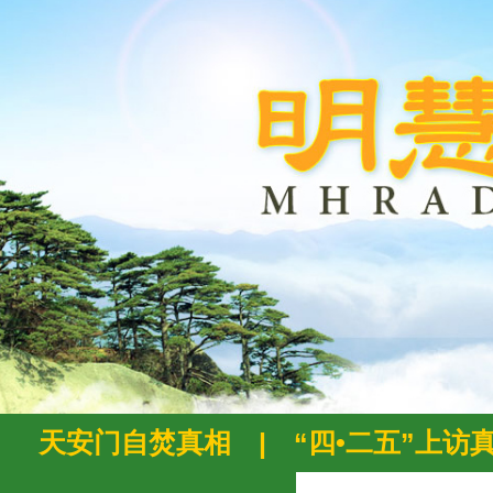
天安门自焚真相
|
“四•二五”上访