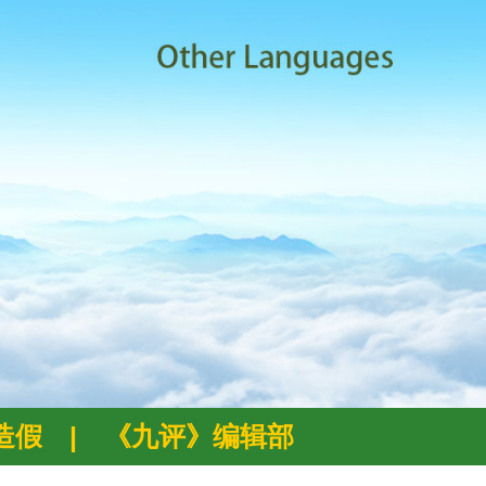
例造假
|
《九评》编辑部