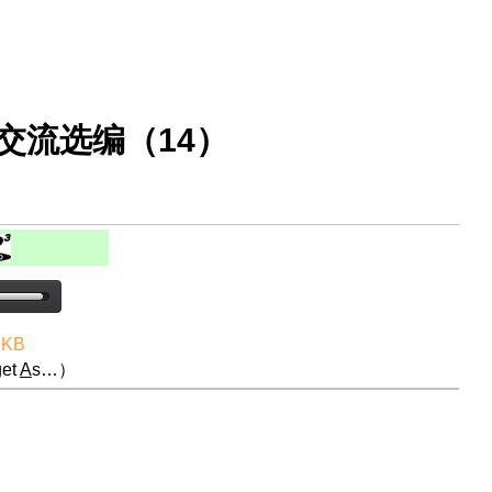
交流选编（14）
 KB
et
A
s…）