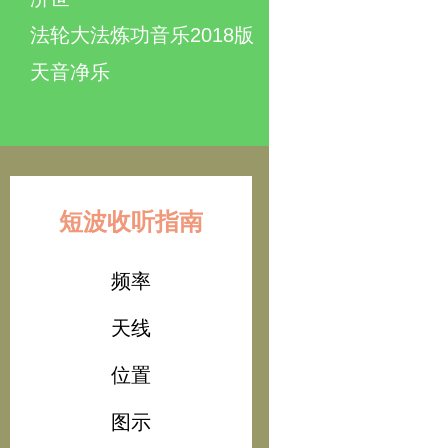
法轮大法炼功音乐2018版
天音净乐
短波收听指南
频率
天线
位置
图示