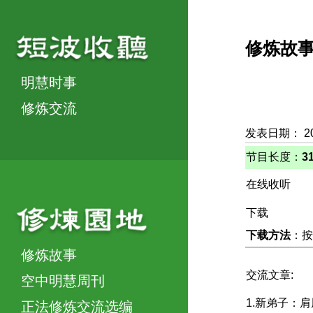
修炼故
明慧时事
修炼交流
发表日期： 2
节目长度：
3
在线收听
下载
下载方法
：按
修炼故事
交流文章:
空中明慧周刊
1.新弟子：
正法修炼交流选编