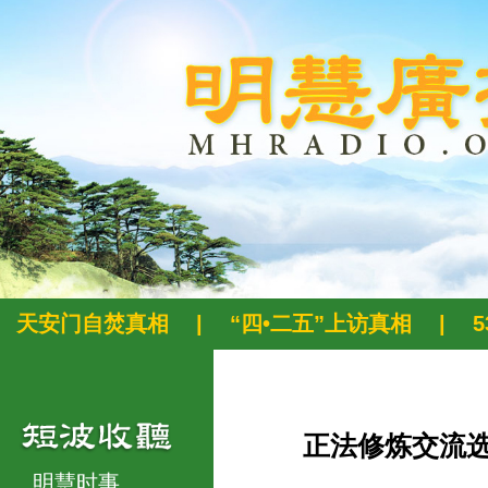
天安门自焚真相
|
“四•二五”上访真相
|
正法修炼交流
明慧时事