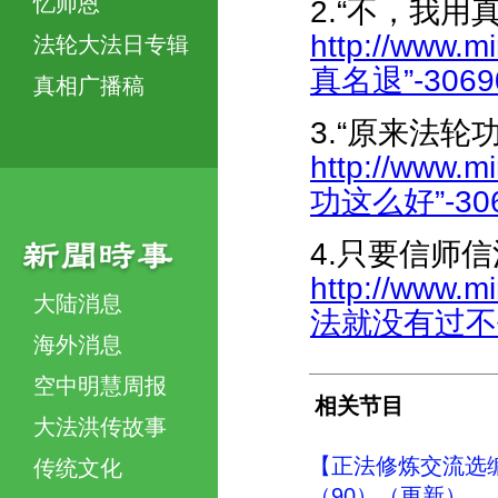
忆师恩
2.“不，我用
http://www.m
法轮大法日专辑
真名退”-30690
真相广播稿
3.“原来法轮
http://www.m
功这么好”-3066
4.只要信师
http://www.
大陆消息
法就没有过不去的
海外消息
空中明慧周报
相关节目
大法洪传故事
【正法修炼交流选
传统文化
（90）（更新）