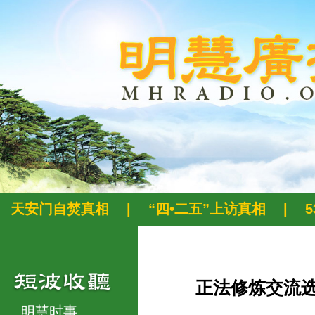
天安门自焚真相
|
“四•二五”上访真相
|
正法修炼交流
明慧时事