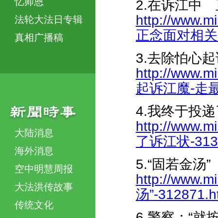
忆师恩
2.在诉江中
http://www.m
法轮大法日专辑
正念面对相关人员
真相广播稿
3.去除怕心
http://www.m
起诉江魔-走最正
4.我终于投
http://www.
大陆消息
了诉江状-3136
海外消息
5.“固若金汤”
空中明慧周报
http://www.m
大法洪传故事
汤”-312871.h
传统文化
6.警察：“