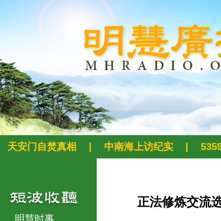
天安门自焚真相
|
中南海上访纪实
|
53
正法修炼交流
明慧时事