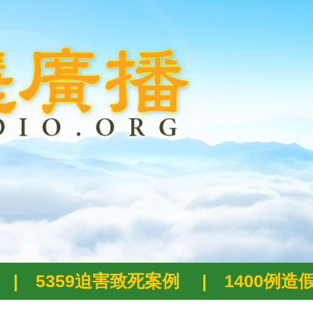
|
5359迫害致死案例
|
1400例造