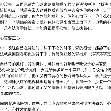
但没去，反而色欲之心越来越膨胀呢？师父在讲法中说：“我讲
恰恰相反，就是在常人这种物质利益当中去魔炼你的心性，真正
质利益上叫你放，你当然就能放的下。你的心放不下，你什么都
到了一个明确的答案：我的色欲心原来表面上放下了，但我的心
，只有认真学好法，才能真正提高心性、修去执着心。
心更要正心
中，发现自己在背法时，静不下心的时候，背的很慢；能静下心
法就象囫囵吞枣似的背下来，竹筒倒豆般的背出来，添字落字更
自己背的挺好，背的挺快，可我自己就象哑巴吃饺子心里有数，
视机里边这个电子元件，要是给你多加一个其它元件，你说这个电
法讲的明明白白，把师父苦口婆心的教诲当作耳旁风，学法流于
，这和师父讲的电视机里边这个电子元件、多加一个、少装一个
字，习以为常，那还是师父的法吗？那是敬师敬法吗？所以，我
造成的结果。
间的背法我悟到：首先，自己应该非常严肃的对待学法修炼，心
正了、心性才能提高了。