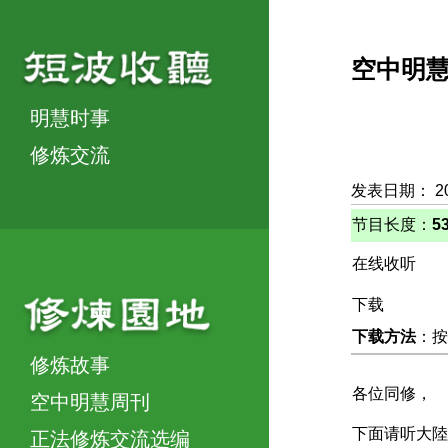
空中明
明慧时事
修炼交流
发表日期： 2
节目长度：
5
在线收听
下载
下载方法
：按
修炼故事
各位同修，
空中明慧周刊
下面请听大陸
正法修炼交流选编