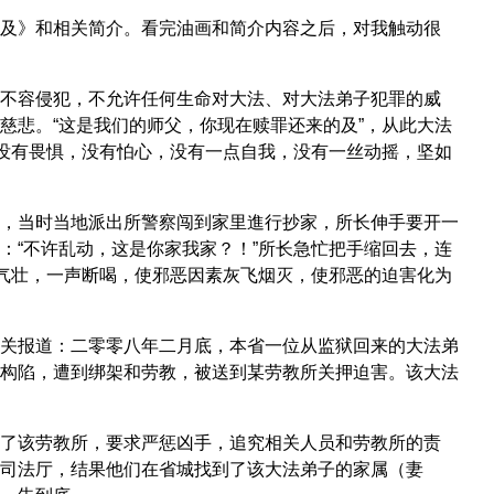
及》和相关简介。看完油画和简介内容之后，对我触动很
不容侵犯，不允许任何生命对大法、对大法弟子犯罪的威
慈悲。“这是我们的师父，你现在赎罪还来的及”，从此大法
；没有畏惧，没有怕心，没有一点自我，没有一丝动摇，坚如
，当时当地派出所警察闯到家里進行抄家，所长伸手要开一
：“不许乱动，这是你家我家？！”所长急忙把手缩回去，连
直气壮，一声断喝，使邪恶因素灰飞烟灭，使邪恶的迫害化为
关报道：二零零八年二月底，本省一位从监狱回来的大法弟
构陷，遭到绑架和劳教，被送到某劳教所关押迫害。该大法
了该劳教所，要求严惩凶手，追究相关人员和劳教所的责
司法厅，结果他们在省城找到了该大法弟子的家属（妻