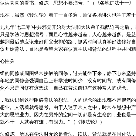
认认真真的看书、修炼，思想不要溜号。” （《各地讲法十一》
现在，虽然《转法轮》看了一百多遍，师父各地讲法也学了若干
九九年“七二零”中共邪党开始对大法和大法弟子残酷迫害之后
只是学法时思想溜号，而且心性越来越差，人心越来越多。是慈
越到最后越应该走好师父安排的路，抓紧时间认真学好法修好自
议开始背法，目地是希望大家在认真学法和背法的过程中共同精
心性关
组的同修或周围经常接触的同修，过去能坐下来，静下心来坚持
年轻的同修会强调自己上班学法时间少，没有时间背。或有同修
然不只是同修有这想法，自己在背法前也有这种常人的观念。
，我认识到这些阻碍背法的想法、人的观念的出现都不是偶然的
想业。人活着就得思考。由于人迷于常人之中，时常在思想中产
大的思想业力。因为在另外的空间一切都是有生命的，业也是一
就不干，人就会有难，有阻力。” （《转法轮》）
法修炼，所以在学法时无论是看法、读法、背法就是在同化法，