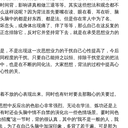
时间背，影响讲真相做三退等等。其实这些想法和观念都不
么这样说呢？因为背法首先要嘴在读、眼在看、耳在听、脑
头脑中的都是好东西、都是法。但是你在常人中为了名、
坏念头，或身体出现痛了、痒了等等，那么自己在这反复的
正念排除它，反对它并坚持背下去，就是在承受思想业力的
是，不是出现这一次思想业力的干扰自己心性提高了，今后
同程度的干扰。只要自己能持之以恒、排除干扰坚定的把法
中，也是在不断的同化法。大家想想，背法的过程中提高心
心性的关。
着不放的心表现出来。同时也有针对要去那颗心的关要过。
的思想中反应出的色欲心非常强烈。无论在学法、炼功还是上
有时还会头脑中情不自禁的演化出一些色情场景。霎时间色
招魔”这一节时，背的很认真，其中的“我不是一般的人，我
段法，为了在自己头脑中加深印象，多背了若干遍。可是那为