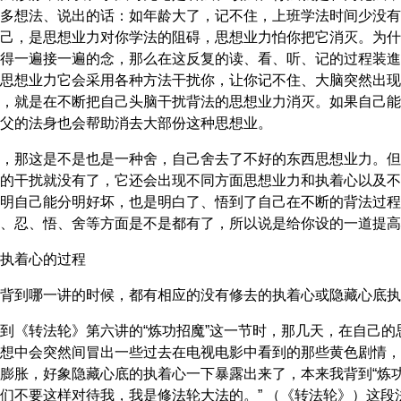
多想法、说出的话：如年龄大了，记不住，上班学法时间少没有
己，是思想业力对你学法的阻碍，思想业力怕你把它消灭。为什
得一遍接一遍的念，那么在这反复的读、看、听、记的过程装進
思想业力它会采用各种方法干扰你，让你记不住、大脑突然出现
，就是在不断把自己头脑干扰背法的思想业力消灭。如果自己能
父的法身也会帮助消去大部份这种思想业。
，那这是不是也是一种舍，自己舍去了不好的东西思想业力。但
的干扰就没有了，它还会出现不同方面思想业力和执着心以及不
明自己能分明好坏，也是明白了、悟到了自己在不断的背法过程
、忍、悟、舍等方面是不是都有了，所以说是给你设的一道提高
执着心的过程
背到哪一讲的时候，都有相应的没有修去的执着心或隐藏心底执
到《转法轮》第六讲的“炼功招魔”这一节时，那几天，在自己
想中会突然间冒出一些过去在电视电影中看到的那些黄色剧情，
膨胀，好象隐藏心底的执着心一下暴露出来了，本来我背到“炼功
们不要这样对待我，我是修法轮大法的。” （《转法轮》）这