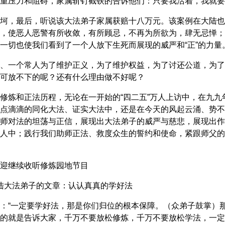
重压力和阻碍，家属斩钉截铁的告诉他们：只要我活着，我就要
坷，最后，听说该大法弟子家属获赔十八万元。该案例在大陆也
，使恶人恶警有所收敛，有所顾忌，不再为所欲为，肆无忌惮；
一切也使我们看到了一个人放下生死而展现的威严和“正”的力量
、一个常人为了维护正义，为了维护权益，为了讨还公道，为了
可放不下的呢？还有什么理由做不好呢？
修炼和正法历程，无论在一开始的“四二五”万人上访中，在九九
点滴滴的同化大法、证实大法中，还是在今天的风起云涌、势不
师对法的坦荡与正信，展现出大法弟子的威严与慈悲，展现出作
人中；践行我们助师正法、救度众生的誓约和使命，紧跟师父的
迎继续收听修炼园地节目
大陆大法弟子的文章：认认真真的学好法
：“一定要学好法，那是你们归位的根本保障。（众弟子鼓掌）
的就是告诉大家，千万不要放松修炼，千万不要放松学法，一定