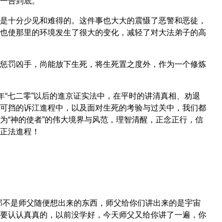
一告到底。
是十分少见和难得的。这件事也大大的震慑了恶警和恶徒，
也使那里的环境发生了很大的变化，减轻了对大法弟子的高
。
惩罚凶手，尚能放下生死，将生死置之度外，作为一个修炼
年“七二零”以后的進京证实法中，在平时的讲清真相、劝退
可挡的诉江進程中，以及面对生死的考验与过关中，我们都
为“神的使者”的伟大境界与风范，理智清醒，正念正行，信
正法進程！
那不是师父随便想出来的东西，师父给你们讲出来的是宇宙
要认认真真的，以前没学好，今天师父又给你讲了一遍，你