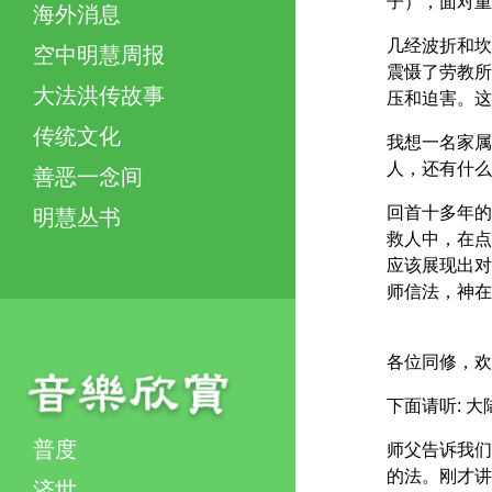
子），面对重
海外消息
几经波折和坎
空中明慧周报
震慑了劳教所
大法洪传故事
压和迫害。这
传统文化
我想一名家属
人，还有什么
善恶一念间
回首十多年的
明慧丛书
救人中，在点
应该展现出对
师信法，神在
各位同修，欢
下面请听: 
普度
师父告诉我们
的法。刚才讲
济世