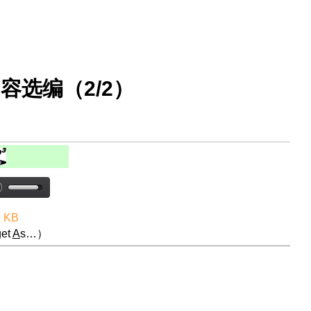
容选编（2/2）
3 KB
et
A
s…）