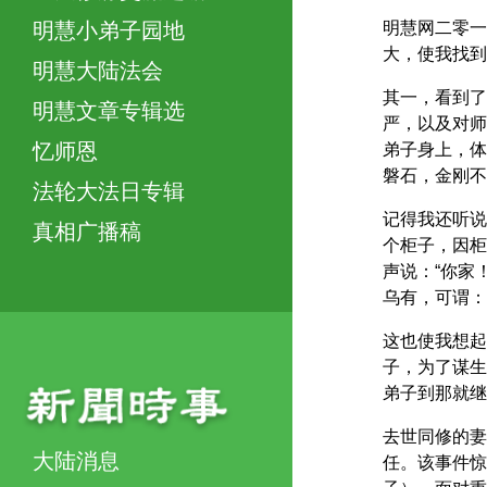
明慧网二零一
明慧小弟子园地
大，使我找到
明慧大陆法会
其一，看到了
明慧文章专辑选
严，以及对师
忆师恩
弟子身上，体
磐石，金刚不
法轮大法日专辑
记得我还听说
真相广播稿
个柜子，因柜
声说：“你家
乌有，可谓：“
这也使我想起
子，为了谋生
弟子到那就继
去世同修的妻
大陆消息
任。该事件惊