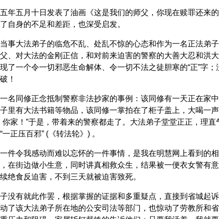
五年五月十日发表了油画《这是我们的师父，你现在赎罪还来的
了自身的不足和差距，也深受启发。
当事大法弟子的临危不乱、处乱不惊的心态和作为一名正法弟子
父、对大法的金刚正信，和对前来迫害的警察的大善大忍和洪大
现了一个令一切邪恶生命解体、令一切不法之徒胆寒的“正”字
破！
一名同修正念抵制警察非法抄家的事例：该同修有一天正在家中
子里有大法书籍等物品，该同修一掌拍在了柜子盖上，大喝一声
！你家！”于是，带着来的警察都走了。大法弟子堂堂正正，理
一正压百邪” (《转法轮》) 。
一件令我感动而难以忘怀的一件事情，是我在明慧网上看到的相
，在街边做小生意，同时讲真相救众生，结果被一便衣女警有意
续绝食反迫害，不到三天就被迫害致死。
子没有就此作罢，根据掌握的证据和多重疑点，直接到省城起诉
动了该大法弟子所在地的公安司法等部门，也惊动了劳教所和省