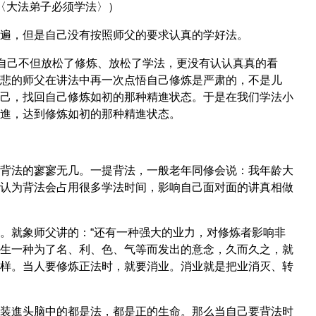
〈大法弟子必须学法〉）
遍，但是自己没有按照师父的要求认真的学好法。
，自己不但放松了修炼、放松了学法，更没有认认真真的看
悲的师父在讲法中再一次点悟自己修炼是严肃的，不是儿
己，找回自己修炼如初的那种精進状态。于是在我们学法小
進，达到修炼如初的那种精進状态。
背法的寥寥无几。一提背法，一般老年同修会说：我年龄大
认为背法会占用很多学法时间，影响自己面对面的讲真相做
。就象师父讲的：“还有一种强大的业力，对修炼者影响非
生一种为了名、利、色、气等而发出的意念，久而久之，就
样。当人要修炼正法时，就要消业。消业就是把业消灭、转
装進头脑中的都是法，都是正的生命。那么当自己要背法时