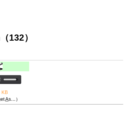
（132）
6 KB
et
A
s…）