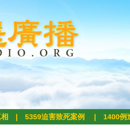
真相
|
5359迫害致死案例
|
1400