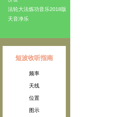
法轮大法炼功音乐2018版
天音净乐
短波收听指南
频率
天线
位置
图示