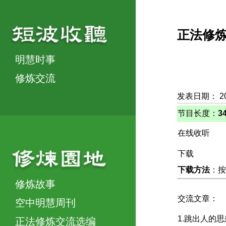
正法修
明慧时事
修炼交流
发表日期： 2
节目长度：
3
在线收听
下载
下载方法
：按
修炼故事
交流文章：
空中明慧周刊
1.跳出人的思
正法修炼交流选编