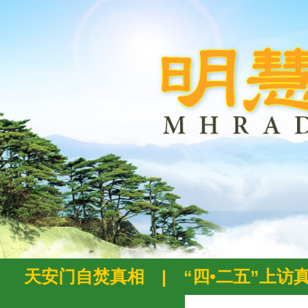
天安门自焚真相
|
“四•二五”上访