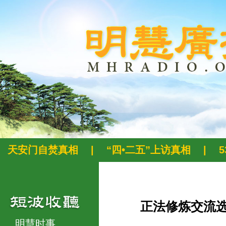
天安门自焚真相
|
“四•二五”上访真相
|
正法修炼交流
明慧时事