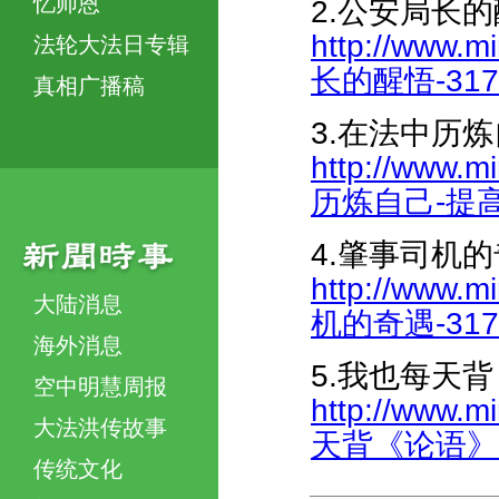
忆师恩
2.公安局长
http://www.m
法轮大法日专辑
长的醒悟-3174
真相广播稿
3.在法中历
http://www.m
历炼自己-提高心
4.肇事司机
http://www.m
大陆消息
机的奇遇-3176
海外消息
5.我也每天
空中明慧周报
http://www.m
大法洪传故事
天背《论语》-31
传统文化