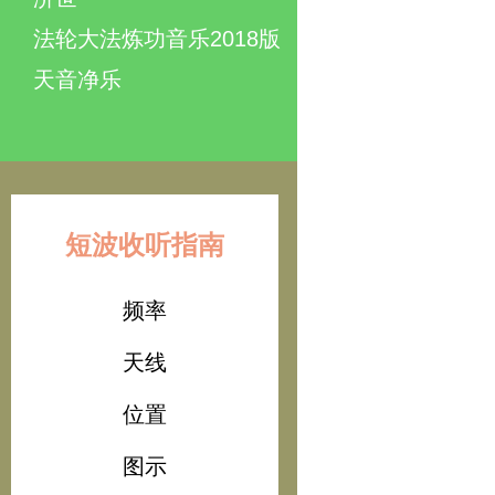
法轮大法炼功音乐2018版
天音净乐
短波收听指南
频率
天线
位置
图示