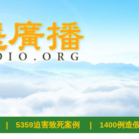
|
5359迫害致死案例
|
1400例造