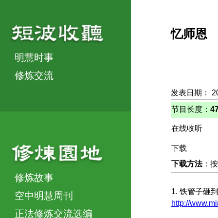
忆师恩
明慧时事
修炼交流
发表日期： 2
节目长度：
4
在线收听
下载
下载方法
：按
修炼故事
1. 铁管子
空中明慧周刊
http://www.mi
正法修炼交流选编