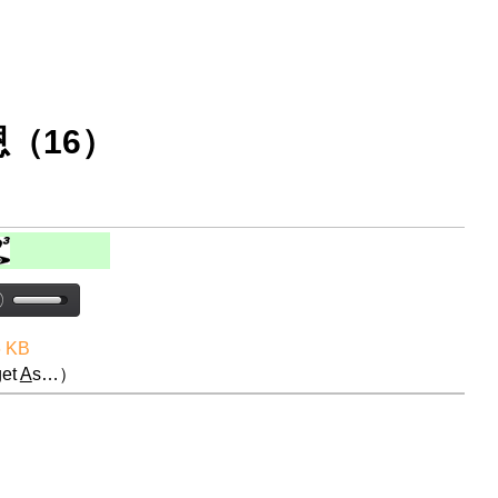
（16）
6 KB
et
A
s…）