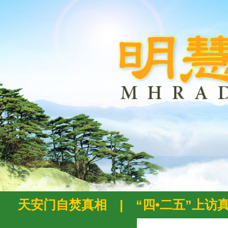
天安门自焚真相
|
“四•二五”上访