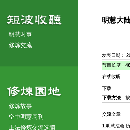
明慧大
明慧时事
修炼交流
发表日期： 20
节目长度：
4
在线收听
下载
下载方法
：按
修炼故事
交流文章：
空中明慧周刊
1.明慧法会
正法修炼交流选编