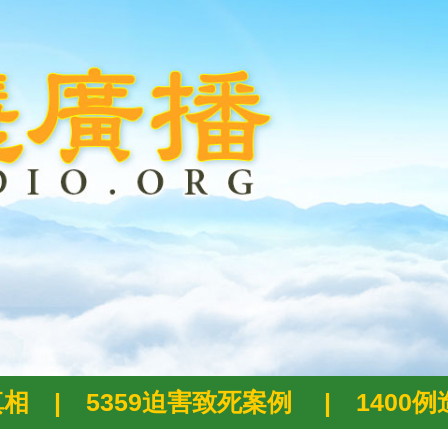
真相
|
5359迫害致死案例
|
1400