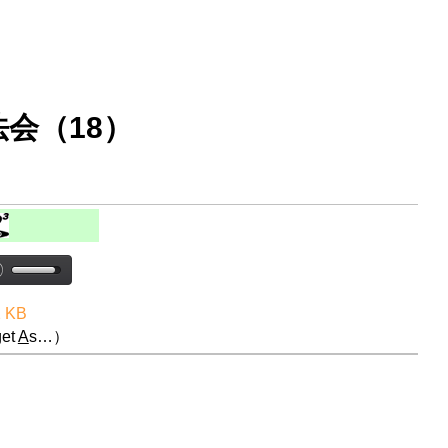
会（18）
2 KB
et
A
s…）