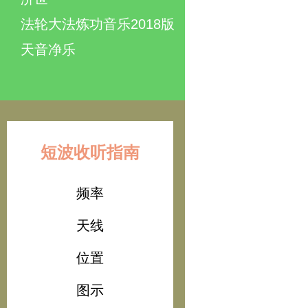
法轮大法炼功音乐2018版
天音净乐
短波收听指南
频率
天线
位置
图示