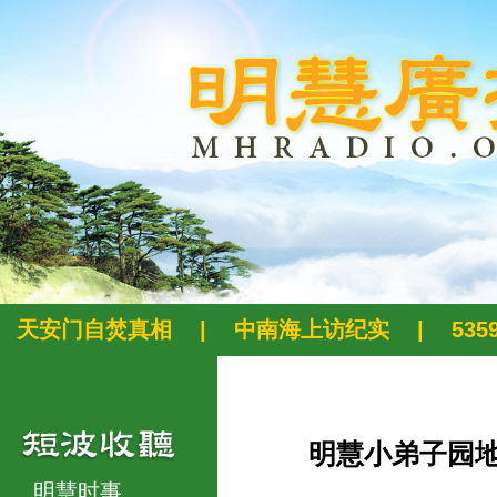
天安门自焚真相
|
中南海上访纪实
|
53
明慧小弟子园
明慧时事