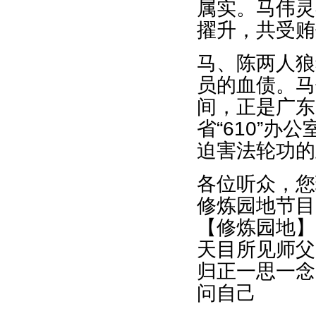
属实。马伟灵
擢升，共受贿
马、陈两人狼
员的血债。马
间，正是广东
省“610”
迫害法轮功的
各位听众，您
修炼园地节目
【修炼园地】
天目所见师父
归正一思一念
问自己