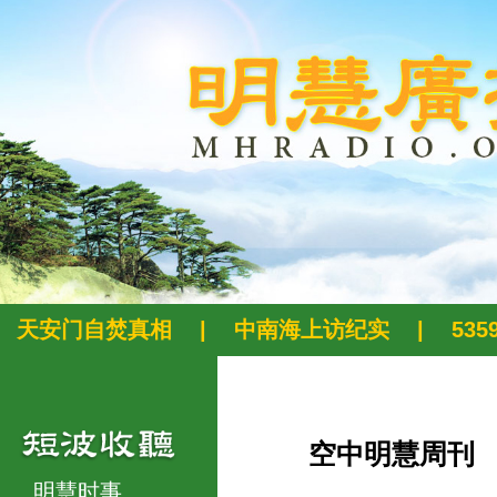
天安门自焚真相
|
中南海上访纪实
|
53
空中明慧周刊
明慧时事