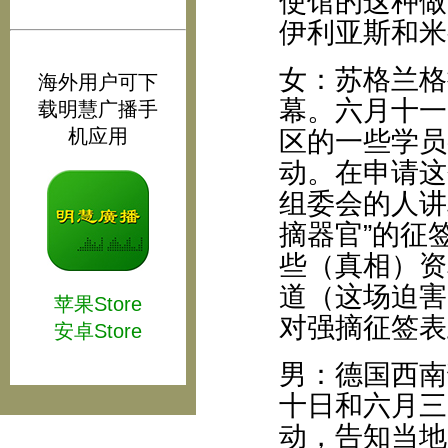
使馆的这种做
伊利亚斯和米
女：苏格兰格
海外用户可下
幕。六月十一
载明慧广播手
机应用
区的一些学员参
动。在申请这
组委会的人讲
摘器官”的征
些（真相）资
道（这场迫害
苹果Store
对强摘征签表
安卓Store
男：德国西南
十日和六月三
动，告知当地