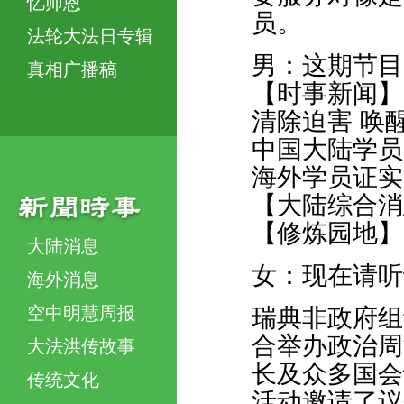
忆师恩
员。
法轮大法日专辑
男：这期节目
真相广播稿
【时事新闻】
清除迫害 唤
中国大陆学员
海外学员证实
【大陆综合消
【修炼园地】
大陆消息
女：现在请听
海外消息
空中明慧周报
瑞典非政府组
合举办政治周
大法洪传故事
长及众多国会
传统文化
活动邀请了议