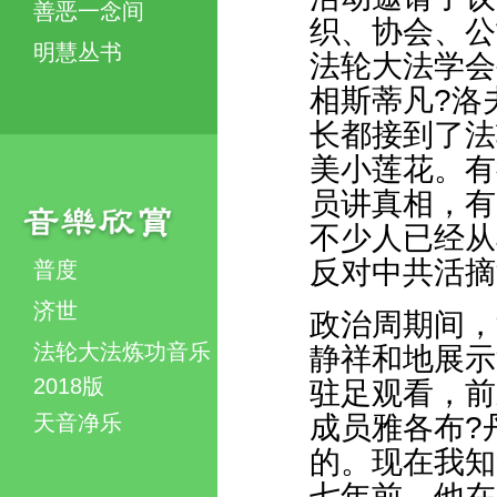
善恶一念间
织、协会、公
明慧丛书
法轮大法学会
相斯蒂凡?洛
长都接到了法
美小莲花。有
员讲真相，有
不少人已经从
反对中共活摘
普度
济世
政治周期间，
法轮大法炼功音乐
静祥和地展示
2018版
驻足观看，前
天音净乐
成员雅各布?
的。现在我知
七年前，他在